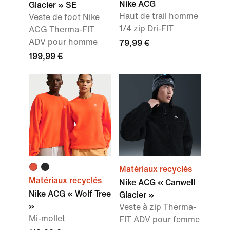
Nike ACG
Glacier » SE
Haut de trail homme
Veste de foot Nike
1/4 zip Dri-FIT
ACG Therma-FIT
ADV pour homme
79,99 €
199,99 €
Matériaux recyclés
Matériaux recyclés
Nike ACG « Canwell
Nike ACG « Wolf Tree
Glacier »
»
Veste à zip Therma-
Mi-mollet
FIT ADV pour femme