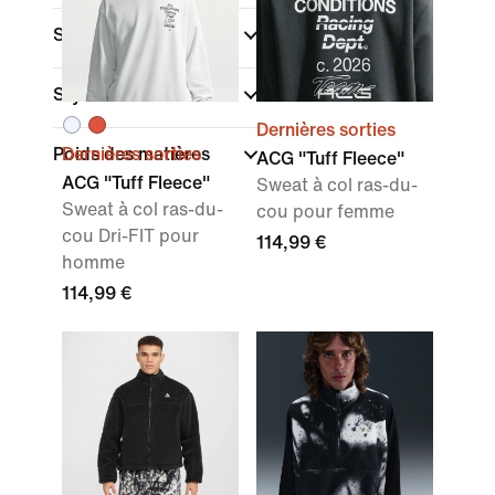
Sport
Style
Dernières sorties
Poids des matières
Dernières sorties
ACG "Tuff Fleece"
ACG "Tuff Fleece"
Sweat à col ras-du-
Sweat à col ras-du-
cou pour femme
cou Dri-FIT pour
114,99 €
homme
114,99 €