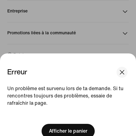
Entreprise
Promotions liées à la communauté
Belgique
Erreur
©
2026
Nike, Inc. Tous droits réservés
We think you are in United States.
Guides
Update your location?
Un problème est survenu lors de ta demande. Si tu
Conditions d'utilisation
rencontres toujours des problèmes, essaie de
Conditions générales de vente
Mentions légales
rafraîchir la page.
Belgique
United States
Politique de confidentialité et de gestion des cookies
[ Code: D1B61E47 ]
Paramètres de confidentialité et des cookies
Afficher le panier