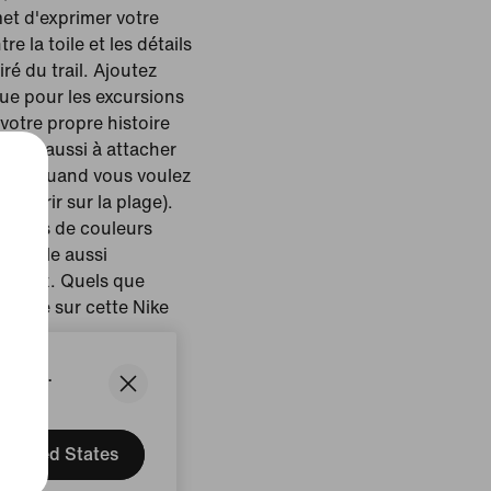
et d'exprimer votre
re la toile et les détails
ré du trail. Ajoutez
ue pour les excursions
 votre propre histoire
ui sert aussi à attacher
à dos quand vous voulez
 courir sur la plage).
ptions de couleurs
n style aussi
uhaitez. Quels que
luence sur cette Nike
States.
e/Multicolore
United States