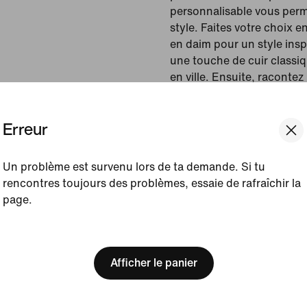
personnalisable vous perm
style. Faites votre choix ent
en daim pour un style inspi
une touche de cuir classiq
en ville. Ensuite, racontez
sur la boucle à l'arrière (q
vos sneakers à votre sac 
Erreur
traverser un cours d'eau ou
De plus, les nombreuses o
vous permettent de créer u
Un problème est survenu lors de ta demande. Si tu
aventurier que vous le so
rencontres toujours des problèmes, essaie de rafraîchir la
soient vos choix, votre inf
page.
Dunk High est indéniable.
[ Code: D1B61E47 ]
We think you are in United 
Couleur affichée :
Update your location?
Multicolore/Multicolor
Afficher le panier
Article :
DV2272-900
Belgique