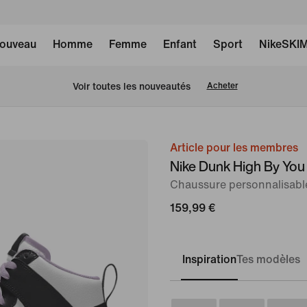
ouveau
Homme
Femme
Enfant
Sport
NikeSKI
 Voir toutes les nouveautés
Acheter
Article pour les membres
image 1
Nike Dunk High By You
sur
Chaussure personnalisab
6
159,99 €
Inspiration
Tes modèles