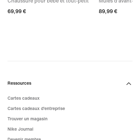
Chaussure pour bébé et tout-petit
Mules d'avant-m
69,99 €
69,99 €
89,99 €
89,99 €
Ressources
Cartes cadeaux
Cartes cadeaux d'entreprise
Trouver un magasin
Nike Journal
Devenir membre