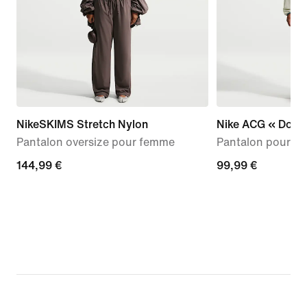
NikeSKIMS Stretch Nylon
Nike ACG « Dolom
Pantalon oversize pour femme
Pantalon pour f
144,99 €
144,99 €
99,99 €
99,99 €