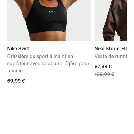
Nike Swift
Nike Storm-FIT S
Brassière de sport à maintien
Veste de runnin
supérieur avec doublure légère pour
current
97,99 €
femme
139,99 €
price
69,99 €
69,99 €
97,99 €,
original
price
139,99 €