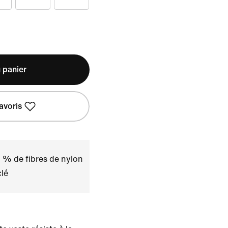
 panier
avoris
 % de fibres de nylon
lé