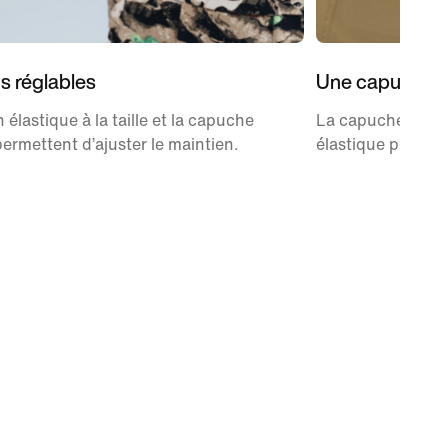
s réglables
Une capuche q
 élastique à la taille et la capuche
La capuche a une 
permettent d’ajuster le maintien.
élastique pour un