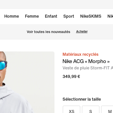
Homme
Femme
Enfant
Sport
NikeSKIMS
Ni
 Voir toutes les nouveautés
Acheter
Matériaux recyclés
image 1
Nike ACG « Morpho »
sur
Veste de pluie Storm-FIT
12
349,99 €
Sélectionner la taille
XS
S
M