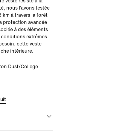
e veste résiste à la
ité, nous l’avons testée
 km à travers la forêt
Sa protection avancée
sociée à des éléments
s conditions extrêmes.
besoin, cette veste
che intérieure.
ton Dust/College
uit