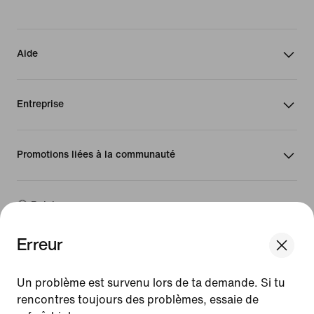
Aide
Entreprise
Promotions liées à la communauté
Belgique
Erreur
©
2026
Nike, Inc. Tous droits réservés
We think you are in United States.
Guides
Update your location?
Un problème est survenu lors de ta demande. Si tu
Conditions d'utilisation
rencontres toujours des problèmes, essaie de
Conditions générales de vente