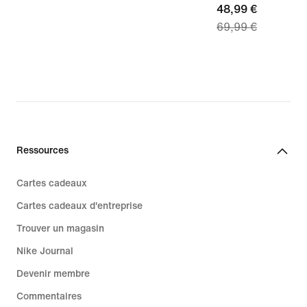
current
48,99 €
69,99 €
price
48,99 €,
original
price
69,99 €
Ressources
Cartes cadeaux
Cartes cadeaux d'entreprise
Trouver un magasin
Nike Journal
Devenir membre
Commentaires