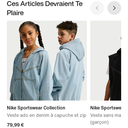
Ces Articles Devraient Te
Plaire
Nike Sportswear Collection
Nike Sportswear
Veste ado en denim à capuche et zip
Veste sans manc
(garçon)
79,99 €
79,99 €