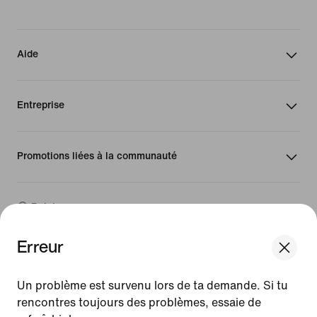
Aide
Entreprise
Promotions liées à la communauté
Belgique
Erreur
©
2026
Nike, Inc. Tous droits réservés
We think you are in United States.
Guides
Update your location?
Un problème est survenu lors de ta demande. Si tu
Conditions d'utilisation
rencontres toujours des problèmes, essaie de
Conditions générales de vente