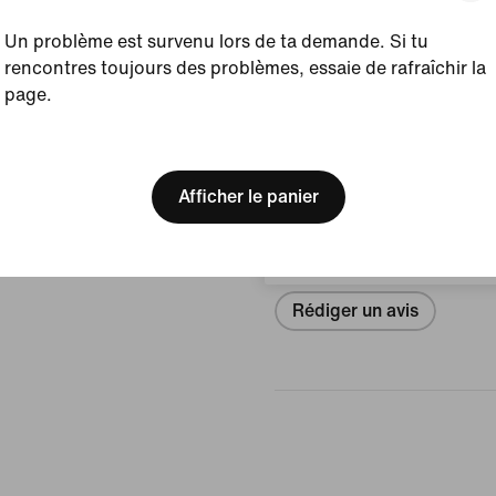
Afficher les détails du prod
Un problème est survenu lors de ta demande. Si tu
rencontres toujours des problèmes, essaie de rafraîchir la
Taille et coupe
page.
[ Code: D1B61E47 ]
We think you are in United 
Avis (erreur)
Update your location?
Afficher le panier
Belgique
Aucun avis
Rédiger un avis