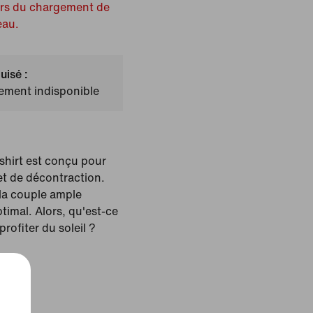
ors du chargement de
eau.
uisé :
lement indisponible
shirt est conçu pour
et de décontraction.
la couple ample
timal. Alors, qu'est-ce
profiter du soleil ?
 Ivory