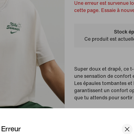
Une erreur est survenue l
cette page. Essaie à nouv
Stock ép
Ce produit est actuel
Super doux et drapé, ce t-
une sensation de confort 
Les épaules tombantes et 
garantissent un confort op
que tu attends pour sortir 
Couleur affichée :
Pale
Article :
IU9086-110
Erreur