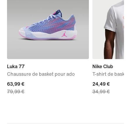
Luka 77
Nike Club
Chaussure de basket pour ado
T-shirt de baske
current
63,99 €
current
24,49 €
79,99 €
34,99 €
price
price
63,99 €,
24,49 €,
original
original
price
price
79,99 €
34,99 €