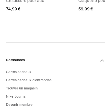
Chaussure pour ado
Claquette pour 
74,99 €
74,99 €
59,99 €
59,99 €
Ressources
Cartes cadeaux
Cartes cadeaux d'entreprise
Trouver un magasin
Nike Journal
Devenir membre