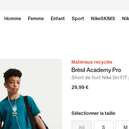
Homme
Femme
Enfant
Sport
NikeSKIMS
Nik
Matériaux recyclés
image 1
Brésil Academy Pro
sur
Short de foot Nike Dri-FIT
7
29,99 €
Sélectionner la taille
XS
S
M