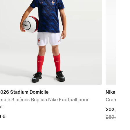
2026 Stadium Domicile
Nike Phant
ble 3 pièces Replica Nike Football pour
Crampons d
nt
current
202,99 €
9 €
9 €
289,99 €
price
202,99 €,