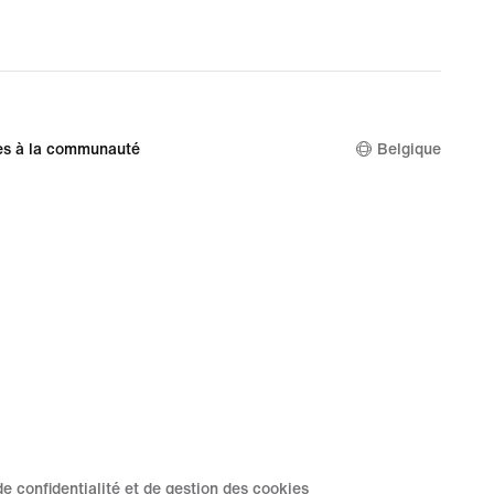
original
price
289,99 €
es à la communauté
Belgique
de confidentialité et de gestion des cookies