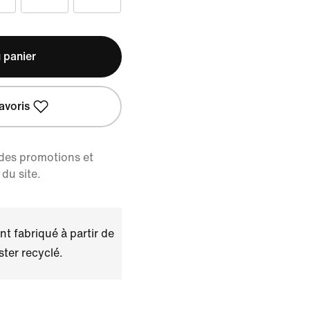
 panier
avoris
 des promotions et
du site.
t fabriqué à partir de
ster recyclé.