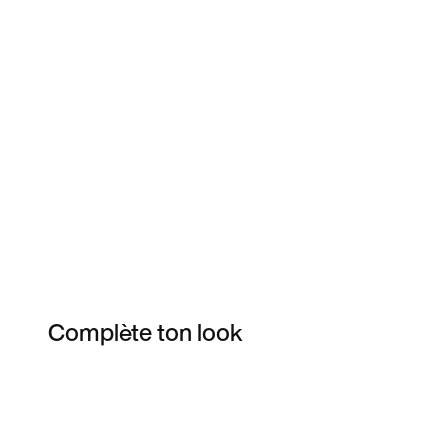
Complète ton look
Item 3 of 4