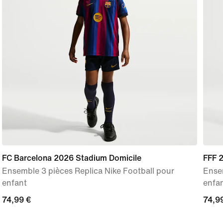
FC Barcelona 2026 Stadium Domicile
FFF 
Ensemble 3 pièces Replica Nike Football pour
Ensem
enfant
enfa
74,99 €
74,99 €
74,9
74,9