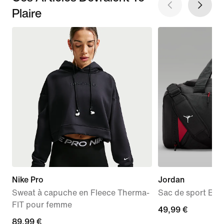
Plaire
Nike Pro
Jordan
Sweat à capuche en Fleece Therma-
Sac de sport Ele
FIT pour femme
49,99 €
49,99 €
89,99 €
89,99 €