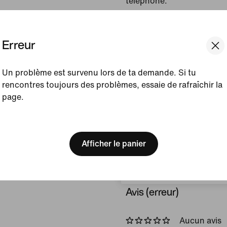
téléphone.
Couleur affichée :
Noir
Erreur
Article :
IH0517-010
Afficher les détails du prod
Un problème est survenu lors de ta demande. Si tu
rencontres toujours des problèmes, essaie de rafraîchir la
page.
Taille et coupe
[ Code: D1B61E47 ]
We think you are in United 
Update your location?
Méthode de fabricatio
Afficher le panier
Belgique
Avis (erreur)
Aucun avis