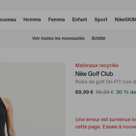
ouveau
Homme
Femme
Enfant
Sport
NikeSKI
 Voir toutes les nouveautés
Acheter
Matériaux recyclés
image 1
Nike Golf Club
sur
Robe de golf Dri-FIT non
6
69,99 €
99,99 €
30 % de
Une erreur est survenue l
cette page. Essaie à nouv