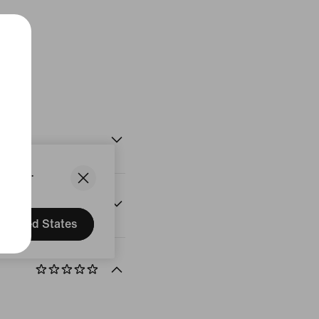
/Sail
uit
States.
n
United States