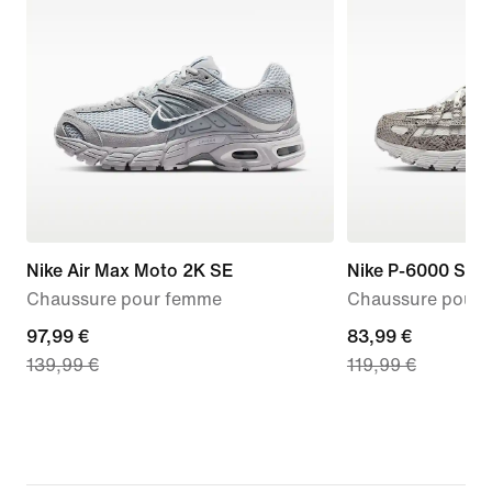
Nike Air Max Moto 2K SE
Nike P-6000 SE
Chaussure pour femme
Chaussure pour
current
97,99 €
current
83,99 €
139,99 €
119,99 €
price
price
97,99 €,
83,99 €,
original
original
price
price
139,99 €
119,99 €