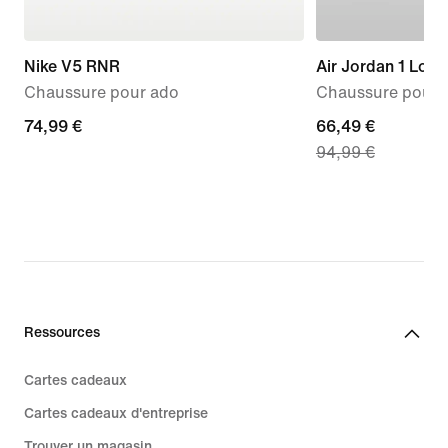
Nike V5 RNR
Air Jordan 1 Low
Chaussure pour ado
Chaussure pour 
74,99 €
74,99 €
current
66,49 €
94,99 €
price
66,49 €,
original
price
94,99 €
Ressources
Cartes cadeaux
Cartes cadeaux d'entreprise
Trouver un magasin