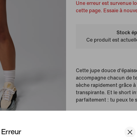
Une erreur est survenue l
cette page. Essaie à nouv
Stock ép
Ce produit est actuel
Cette jupe douce d'épais
accompagne chacun de t
sèche rapidement grâce à 
transpirante. Et le short i
parfaitement : tu peux te 
Couleur affichée :
Noi
Article :
IH4565-010
Erreur