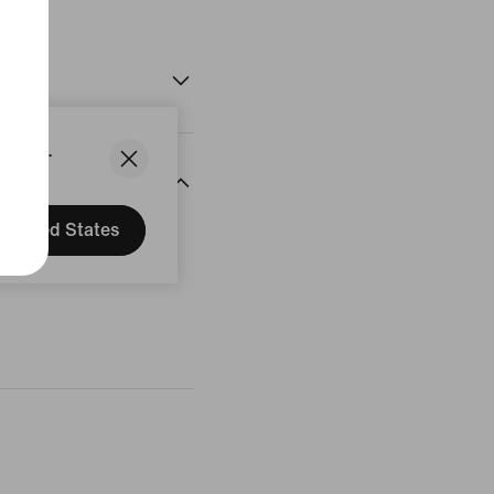
uit
States.
United States