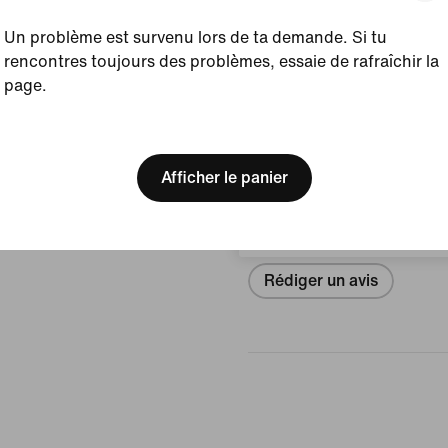
Afficher les détails du prod
Un problème est survenu lors de ta demande. Si tu
rencontres toujours des problèmes, essaie de rafraîchir la
Taille et coupe
page.
[ Code: D1B61E47 ]
We think you are in United 
Avis (erreur)
Update your location?
Afficher le panier
Belgique
Aucun avis
Rédiger un avis