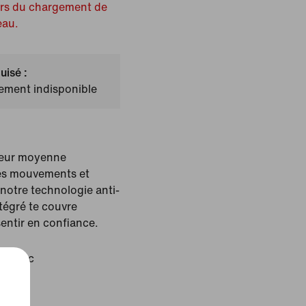
ors du chargement de
eau.
uisé :
lement indisponible
seur moyenne
es mouvements et
notre technologie anti-
ntégré te couvre
sentir en confiance.
r/Blanc