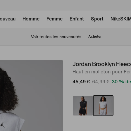
ouveau
Homme
Femme
Enfant
Sport
NikeSKI
 Voir toutes les nouveautés
Acheter
Jordan Brooklyn Fleec
image 1
sur
Haut en molleton pour F
6
45,49 €
64,99 €
30 % de