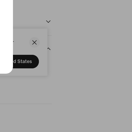
uit
States.
United States