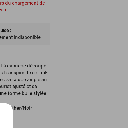
ors du chargement de
eau.
uisé :
lement indisponible
at à capuche découpé
t s'inspire de ce look
vec sa coupe ample au
ourlet ajusté et sa
une forme bulle stylée.
h Heather/Noir