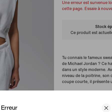
Une erreur est survenue l
cette page. Essaie à nouv
Stock ép
Ce produit est actuel
Tu connais le fameux swe
de Michael Jordan ? Ce hau
dans un style moderne. A
niveau de la poitrine, son 
coupe courte, il présente 
Couleur affichée :
Birc
Article :
IF1189-051
Erreur