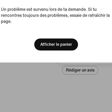
Afficher les détails du prod
Un problème est survenu lors de ta demande. Si tu
rencontres toujours des problèmes, essaie de rafraîchir la
Taille et coupe
page.
[ Code: D1B61E47 ]
We think you are in United 
Avis (erreur)
Update your location?
Afficher le panier
Belgique
Aucun avis
Rédiger un avis