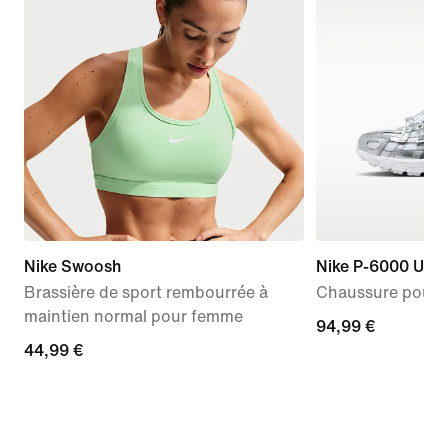
Nike Swoosh
Nike P-6000 Utili
Brassière de sport rembourrée à
Chaussure pour 
maintien normal pour femme
94,99 €
94,99 €
44,99 €
44,99 €