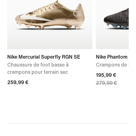
Nike Mercurial Superfly RGN SE
Nike Phantom 6 L
Chaussure de foot basse à
Crampons de foot
crampons pour terrain sec
current
195,99 €
259,99 €
259,99 €
279,99 €
price
195,99 €,
original
price
279,99 €