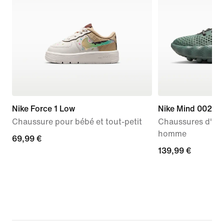
Nike Force 1 Low
Nike Mind 002
Chaussure pour bébé et tout-petit
Chaussures d'av
homme
69,99 €
69,99 €
139,99 €
139,99 €