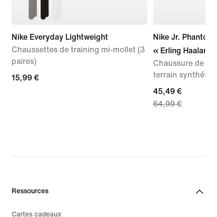
Nike Everyday Lightweight
Nike Jr. Phanto
Chaussettes de training mi-mollet (3
« Erling Haaland 
paires)
Chaussure de fo
terrain synthéti
15,99 €
15,99 €
current
45,49 €
64,99 €
price
45,49 €,
original
price
64,99 €
Ressources
Cartes cadeaux