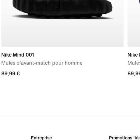
Nike Mind 001
Nike
Mules d'avant-match pour homme
Mule
89,99 €
89,99 €
89,9
89,9
Entreprise
Promotions lié