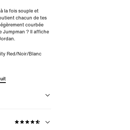
la fois souple et
outient chacun de tes
e légèrement courbée
le Jumpman ? Il affiche
Jordan.
ity Red/Noir/Blanc
uit