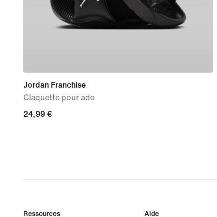
Jordan Franchise
Claquette pour ado
24,99 €
24,99 €
Ressources
Aide