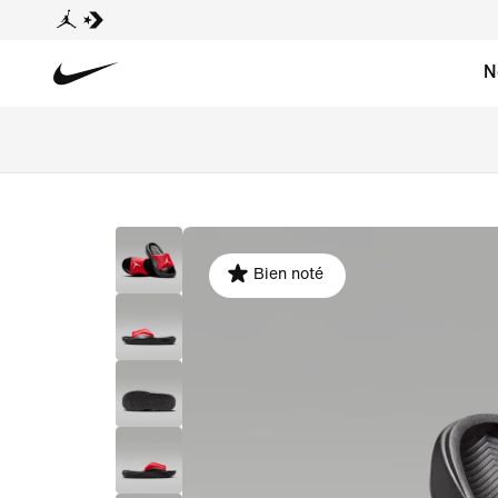
N
Bien noté