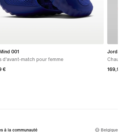
 Mind 001
Jordan Spi
s d'avant-match pour femme
Chaussure
9 €
9 €
169,99 €
169,99 €
es à la communauté
Belgique