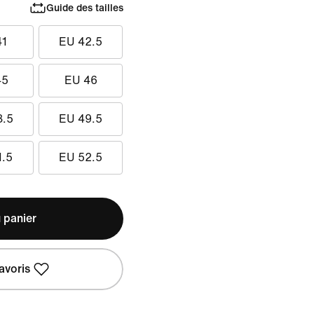
Guide des tailles
41
EU 42.5
45
EU 46
8.5
EU 49.5
1.5
EU 52.5
 panier
avoris