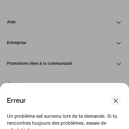
Aide
Entreprise
Promotions liées à la communauté
Belgique
Erreur
©
2026
Nike, Inc. Tous droits réservés
We think you are in United States.
Guides
Update your location?
Un problème est survenu lors de ta demande. Si tu
Conditions d'utilisation
rencontres toujours des problèmes, essaie de
Conditions générales de vente