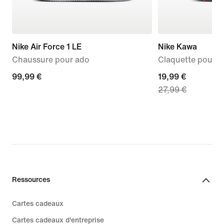
Nike Air Force 1 LE
Nike Kawa
Chaussure pour ado
Claquette pour bé
99,99 €
99,99 €
current
19,99 €
27,99 €
price
19,99 €,
original
price
27,99 €
Ressources
Cartes cadeaux
Cartes cadeaux d'entreprise