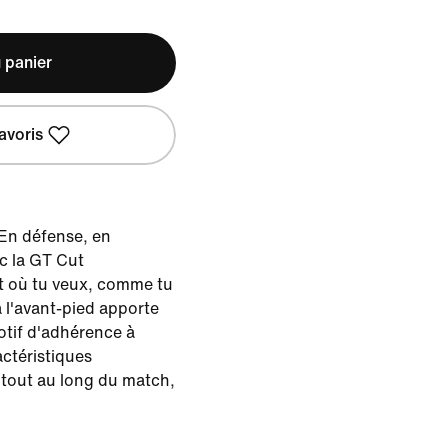
 panier
avoris
 En défense, en
c la GT Cut
t où tu veux, comme tu
à l'avant-pied apporte
otif d'adhérence à
actéristiques
r tout au long du match,