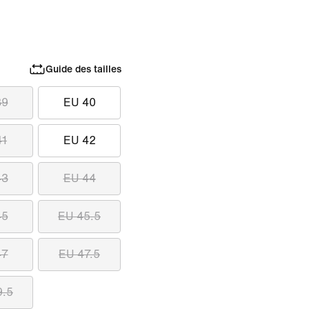
Guide des tailles
39
EU 40
41
EU 42
43
EU 44
45
EU 45.5
47
EU 47.5
9.5