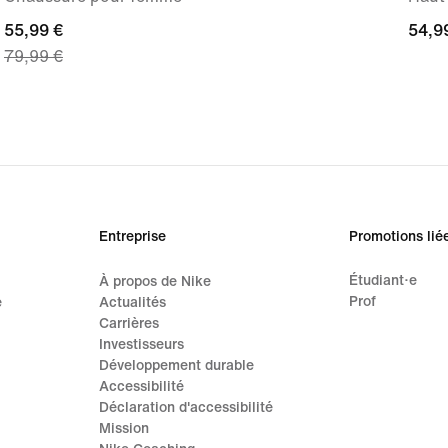
current
55,99 €
54,9
54,9
79,99 €
price
55,99 €,
original
price
79,99 €
Entreprise
Promotions lié
Étudiant·e
À propos de Nike
Prof
e
Actualités
Carrières
Investisseurs
Développement durable
Accessibilité
Déclaration d'accessibilité
Mission