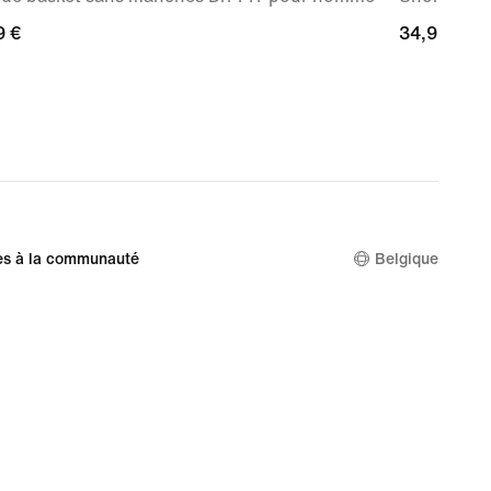
9 €
9 €
34,99 €
34,99 €
es à la communauté
Belgique