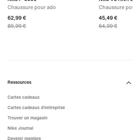
Chaussure pour ado
Chaussure pour 
current
62,99 €
current
45,49 €
89,99 €
64,99 €
price
price
62,99 €,
45,49 €,
original
original
price
price
89,99 €
64,99 €
Ressources
Cartes cadeaux
Cartes cadeaux d'entreprise
Trouver un magasin
Nike Journal
Devenir membre