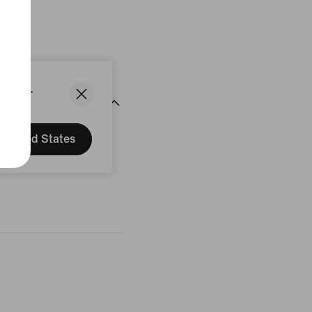
uit
States.
United States