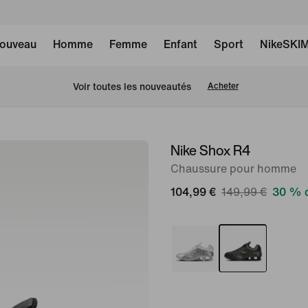
ouveau
Homme
Femme
Enfant
Sport
NikeSKI
 Voir toutes les nouveautés
Acheter
Nike Shox R4
image 1
sur
Chaussure pour homme
12
104,99 €
149,99 €
30 % d