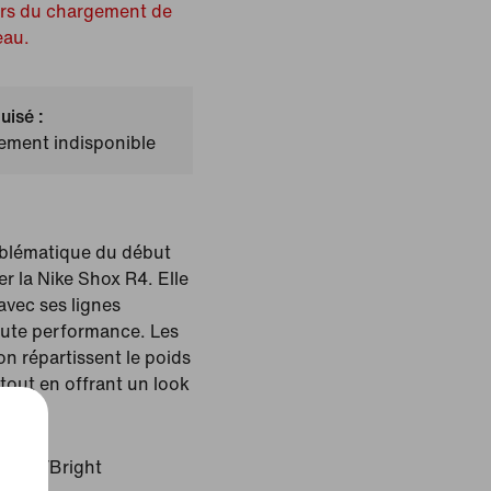
ors du chargement de
eau.
uisé :
lement indisponible
mblématique du début
r la Nike Shox R4. Elle
avec ses lignes
haute performance. Les
n répartissent le poids
 tout en offrant un look
/Noir/Bright