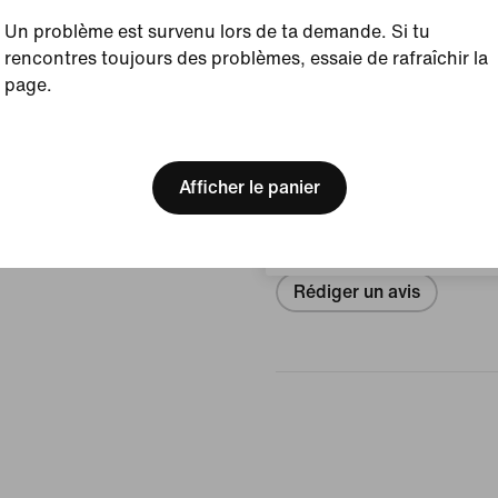
Crimson/Noir
Un problème est survenu lors de ta demande. Si tu
Article :
HQ1988-001
rencontres toujours des problèmes, essaie de rafraîchir la
page.
Afficher les détails du prod
[ Code: D1B61E47 ]
We think you are in United 
Avis (erreur)
Update your location?
Afficher le panier
Belgique
Aucun avis
Rédiger un avis