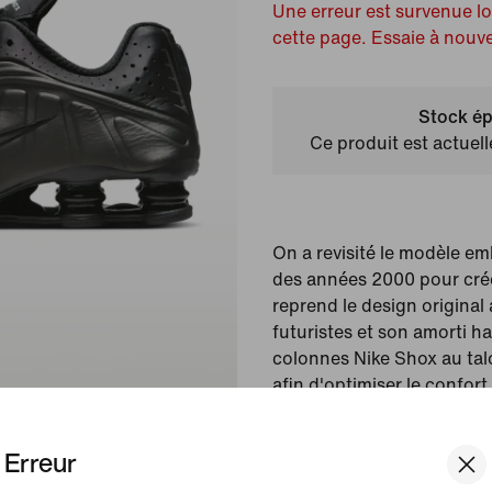
Une erreur est survenue l
cette page. Essaie à nouv
Stock ép
Ce produit est actuel
On a revisité le modèle e
des années 2000 pour crée
reprend le design original 
futuristes et son amorti 
colonnes Nike Shox au talo
afin d'optimiser le confort
audacieux au quotidien.
Erreur
Couleur affichée :
Noir