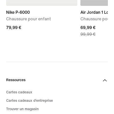
Nike P-6000
Air Jordan 1 Low
Chaussure pour enfant
Chaussure pour 
79,99 €
79,99 €
current
69,99 €
99,99 €
price
69,99 €,
original
price
99,99 €
Ressources
Cartes cadeaux
Cartes cadeaux d'entreprise
Trouver un magasin