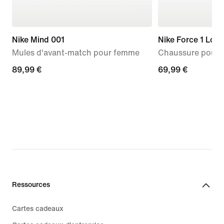
Nike Mind 001
Nike Force 1 Low
Mules d'avant-match pour femme
Chaussure pour b
89,99 €
89,99 €
69,99 €
69,99 €
Ressources
Cartes cadeaux