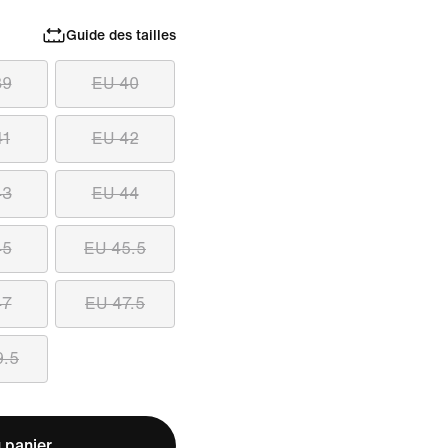
Guide des tailles
39
EU 40
41
EU 42
43
EU 44
45
EU 45.5
47
EU 47.5
9.5
 panier