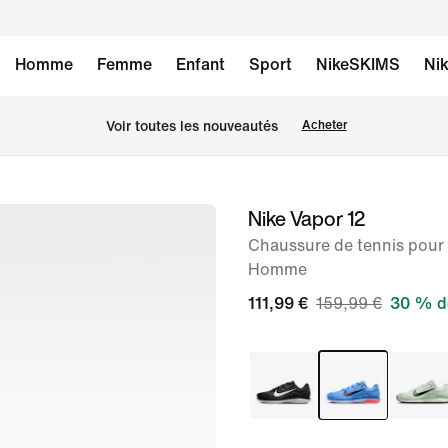
Homme
Femme
Enfant
Sport
NikeSKIMS
Nik
 Voir toutes les nouveautés
Acheter
Nike Vapor 12
image 1
sur
Chaussure de tennis pour 
Homme
8
111,99 €
159,99 €
30 % d