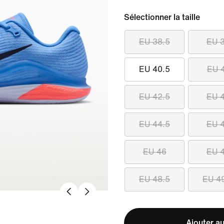
Sélectionner la taille
EU 38.5
EU 
EU 40.5
EU 
EU 42.5
EU 
EU 44.5
EU 
EU 46
EU 
EU 48.5
EU 4
Ajouter au