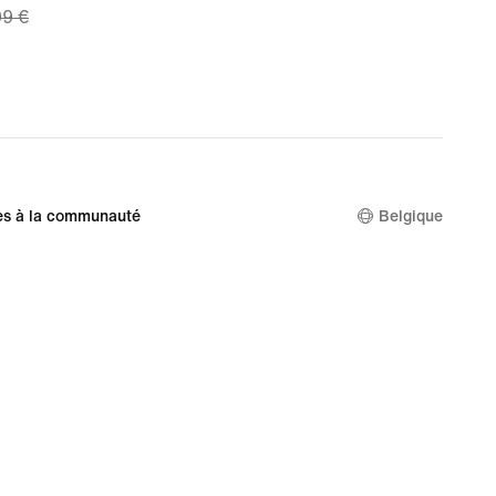
99 €
 €,
nal
99 €
es à la communauté
Belgique