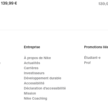
139,99 €
139,99 €
139,
price
97,99
origi
price
139,
Entreprise
Promotions lié
Étudiant·e
À propos de Nike
Prof
e
Actualités
Carrières
Investisseurs
Développement durable
Accessibilité
Déclaration d'accessibilité
Mission
Nike Coaching