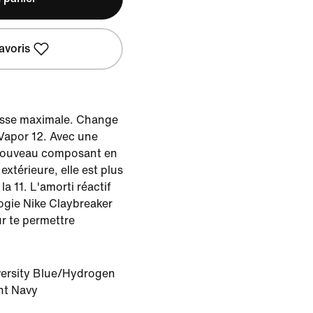
avoris
tesse maximale. Change
 Vapor 12. Avec une
 nouveau composant en
xtérieure, elle est plus
la 11. L'amorti réactif
ogie Nike Claybreaker
ur te permettre
ersity Blue/Hydrogen
ht Navy