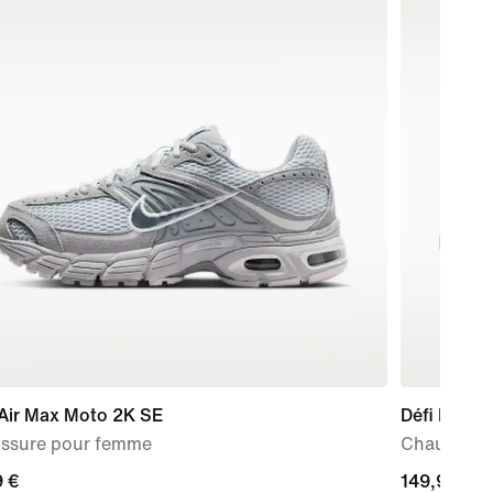
 Air Max Moto 2K SE
Défi Nike G
ssure pour femme
Chaussure 
nt
9 €
149,99 €
149,99 €