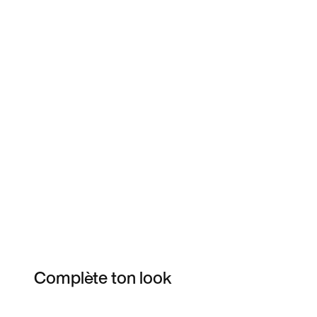
Complète ton look
Item 3 of 3