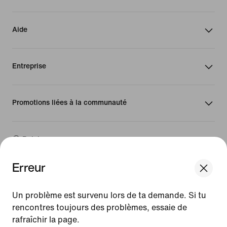
Aide
Entreprise
Promotions liées à la communauté
Belgique
Erreur
©
2026
Nike, Inc. Tous droits réservés
We think you are in United States.
Guides
Update your location?
Un problème est survenu lors de ta demande. Si tu
Conditions d'utilisation
rencontres toujours des problèmes, essaie de
Conditions générales de vente
Mentions légales
rafraîchir la page.
Belgique
United States