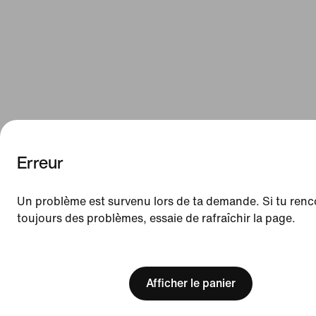
Erreur
We think you are in United States.
Update your location?
Un problème est survenu lors de ta demande. Si tu renc
toujours des problèmes, essaie de rafraîchir la page.
Belgique
United States
[ Code: D1B61E47 ]
Afficher le panier