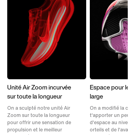
Unité Air Zoom incurvée
Espace pour les o
sur toute la longueur
large
On a sculpté notre unité Air
On a modifié la co
Zoom sur toute la longueur
t'apporter un peu p
pour offrir une sensation de
d'espace au niveau
propulsion et le meilleur
orteils et de l'avant