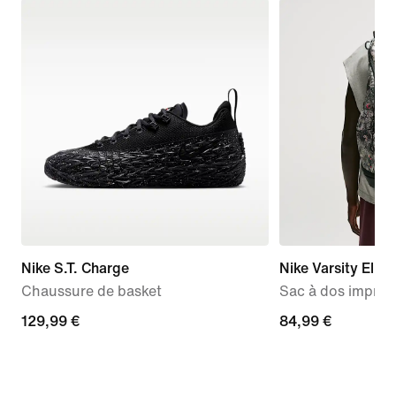
Nike S.T. Charge
Nike Varsity Elite
Chaussure de basket
Sac à dos imprim
129,99 €
129,99 €
84,99 €
84,99 €