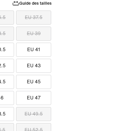
Guide des tailles
6.5
EU 37.5
8.5
EU 39
0.5
EU 41
2.5
EU 43
4.5
EU 45
46
EU 47
8.5
EU 49.5
1.5
EU 52.5