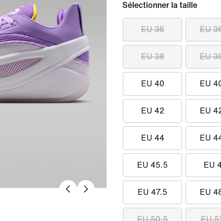
Sélectionner la taille
EU 36
EU 3
EU 38
EU 3
EU 40
EU 4
EU 42
EU 4
EU 44
EU 4
EU 45.5
EU 
EU 47.5
EU 4
EU 50.5
EU 5