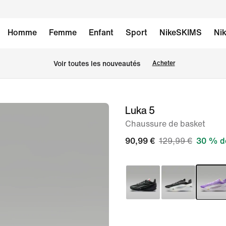
Homme
Femme
Enfant
Sport
NikeSKIMS
Nik
 Voir toutes les nouveautés
Acheter
Luka 5
image 1
sur
Chaussure de basket
9
90,99 €
129,99 €
30 % de