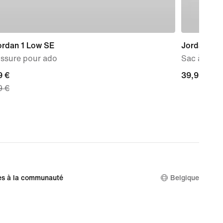
ordan 1 Low SE
Jordan
ssure pour ado
Sac à dos A
nt
9 €
39,99 €
39,99 €
9 €
 €,
nal
9 €
es à la communauté
Belgique