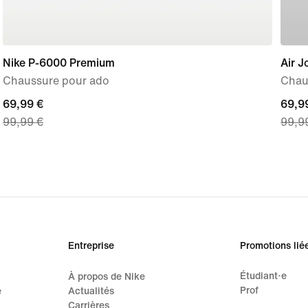
Nike P-6000 Premium
Air J
Chaussure pour ado
Chau
current
69,99 €
curre
69,9
99,99 €
99,9
price
price
69,99 €,
69,99
original
origi
price
price
99,99 €
99,9
Entreprise
Promotions lié
Étudiant·e
À propos de Nike
Prof
e
Actualités
Carrières