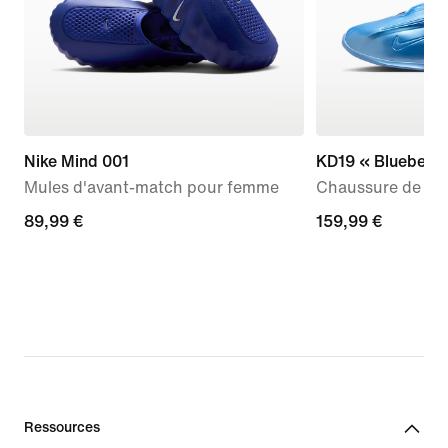
Nike Mind 001
KD19 « Blueberry
Mules d'avant-match pour femme
Chaussure de ba
89,99 €
89,99 €
159,99 €
159,99 €
Ressources