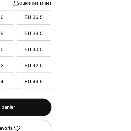
Guide des tailles
36
EU 36.5
38
EU 38.5
40
EU 40.5
42
EU 42.5
44
EU 44.5
 panier
avoris