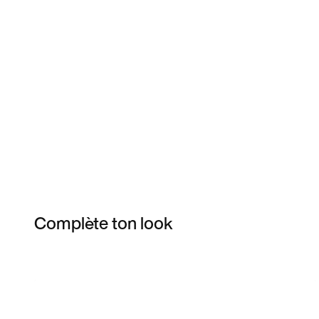
Complète ton look
Item 3 of 5