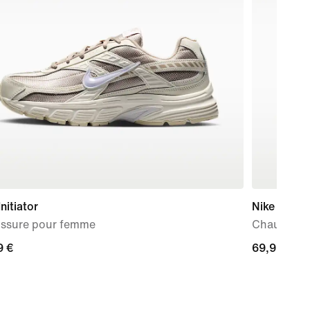
Initiator
Nike Force
ssure pour femme
Chaussure 
9 €
9 €
69,99 €
69,99 €