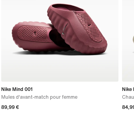
Nike Mind 001
Nike 
Mules d'avant-match pour femme
Chau
89,99 €
89,99 €
84,9
84,9