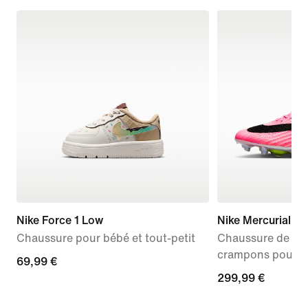
Nike Force 1 Low
Nike Mercurial Sup
Chaussure pour bébé et tout-petit
Chaussure de foo
crampons pour te
69,99 €
69,99 €
299,99 €
299,99 €