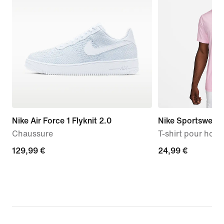
Nike Air Force 1 Flyknit 2.0
Nike Sportswear 
Chaussure
T-shirt pour ho
129,99 €
129,99 €
24,99 €
24,99 €