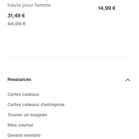
haute pour femme
14,99 €
14,99 €
current
31,49 €
44,99 €
price
31,49 €,
original
price
44,99 €
Ressources
Cartes cadeaux
Cartes cadeaux d'entreprise
Trouver un magasin
Nike Journal
Devenir membre