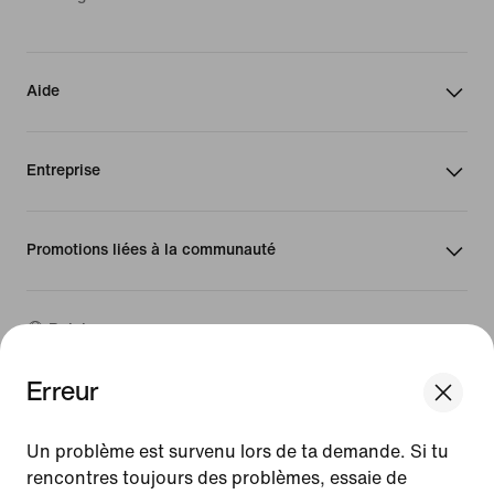
Aide
Entreprise
Promotions liées à la communauté
Belgique
Erreur
©
2026
Nike, Inc. Tous droits réservés
We think you are in United States.
Guides
Update your location?
Un problème est survenu lors de ta demande. Si tu
Conditions d'utilisation
rencontres toujours des problèmes, essaie de
Conditions générales de vente