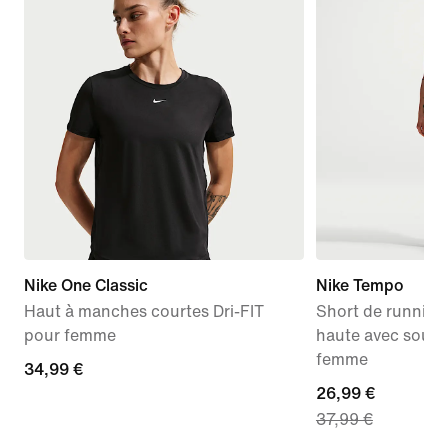
Nike One Classic
Nike Tempo
Haut à manches courtes Dri-FIT
Short de running D
pour femme
haute avec sous-
femme
34,99 €
34,99 €
current
26,99 €
37,99 €
price