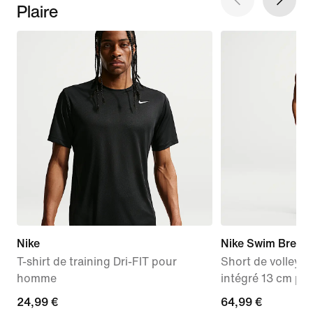
Plaire
Nike
Nike Swim Breake
T-shirt de training Dri-FIT pour
Short de volley a
homme
intégré 13 cm p
24,99 €
24,99 €
64,99 €
64,99 €