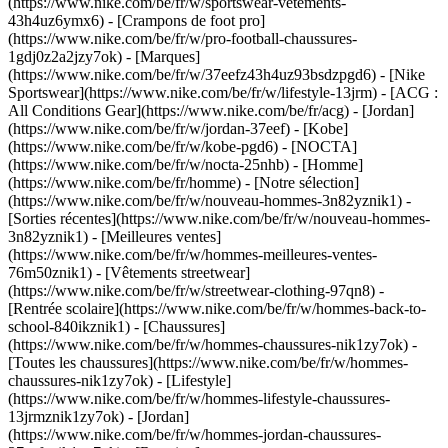
(https://www.nike.com/be/fr/w/sportswear-vetements-
43h4uz6ymx6) - [Crampons de foot pro]
(https://www.nike.com/be/fr/w/pro-football-chaussures-
1gdj0z2a2jzy7ok)
- [Marques]
(https://www.nike.com/be/fr/w/37eefz43h4uz93bsdzpgd6) - [Nike
Sportswear](https://www.nike.com/be/fr/w/lifestyle-13jrm) - [ACG :
All Conditions Gear](https://www.nike.com/be/fr/acg) - [Jordan]
(https://www.nike.com/be/fr/w/jordan-37eef) - [Kobe]
(https://www.nike.com/be/fr/w/kobe-pgd6) - [NOCTA]
(https://www.nike.com/be/fr/w/nocta-25nhb) - [Homme]
(https://www.nike.com/be/fr/homme) - [Notre sélection]
(https://www.nike.com/be/fr/w/nouveau-hommes-3n82yznik1) -
[Sorties récentes](https://www.nike.com/be/fr/w/nouveau-hommes-
3n82yznik1) - [Meilleures ventes]
(https://www.nike.com/be/fr/w/hommes-meilleures-ventes-
76m50znik1) - [Vêtements streetwear]
(https://www.nike.com/be/fr/w/streetwear-clothing-97qn8) -
[Rentrée scolaire](https://www.nike.com/be/fr/w/hommes-back-to-
school-840ikznik1)
- [Chaussures]
(https://www.nike.com/be/fr/w/hommes-chaussures-nik1zy7ok) -
[Toutes les chaussures](https://www.nike.com/be/fr/w/hommes-
chaussures-nik1zy7ok) - [Lifestyle]
(https://www.nike.com/be/fr/w/hommes-lifestyle-chaussures-
13jrmznik1zy7ok) - [Jordan]
(https://www.nike.com/be/fr/w/hommes-jordan-chaussures-