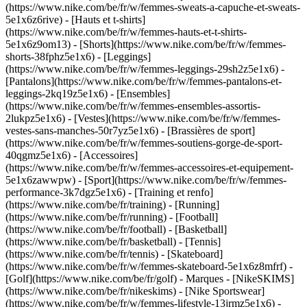
(https://www.nike.com/be/fr/w/femmes-sweats-a-capuche-et-sweats-
5e1x6z6rive) - [Hauts et t-shirts]
(https://www.nike.com/be/fr/w/femmes-hauts-et-t-shirts-
5e1x6z9om13) - [Shorts](https://www.nike.com/be/fr/w/femmes-
shorts-38fphz5e1x6) - [Leggings]
(https://www.nike.com/be/fr/w/femmes-leggings-29sh2z5e1x6) -
[Pantalons](https://www.nike.com/be/fr/w/femmes-pantalons-et-
leggings-2kq19z5e1x6) - [Ensembles]
(https://www.nike.com/be/fr/w/femmes-ensembles-assortis-
2lukpz5e1x6) - [Vestes](https://www.nike.com/be/fr/w/femmes-
vestes-sans-manches-50r7yz5e1x6) - [Brassières de sport]
(https://www.nike.com/be/fr/w/femmes-soutiens-gorge-de-sport-
40qgmz5e1x6) - [Accessoires]
(https://www.nike.com/be/fr/w/femmes-accessoires-et-equipement-
5e1x6zawwpw)
- [Sport](https://www.nike.com/be/fr/w/femmes-
performance-3k7dgz5e1x6) - [Training et renfo]
(https://www.nike.com/be/fr/training) - [Running]
(https://www.nike.com/be/fr/running) - [Football]
(https://www.nike.com/be/fr/football) - [Basketball]
(https://www.nike.com/be/fr/basketball) - [Tennis]
(https://www.nike.com/be/fr/tennis) - [Skateboard]
(https://www.nike.com/be/fr/w/femmes-skateboard-5e1x6z8mfrf) -
[Golf](https://www.nike.com/be/fr/golf)
- Marques - [NikeSKIMS]
(https://www.nike.com/be/fr/nikeskims) - [Nike Sportswear]
(https://www.nike.com/be/fr/w/femmes-lifestyle-13jrmz5e1x6) -