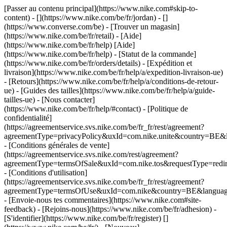
[Passer au contenu principal](https://www.nike.com#skip-to-
content) - [](https://www.nike.com/be/fr/jordan) - []
(https://www.converse.com/be)
- [Trouver un magasin]
(https://www.nike.com/be/fr/retail) - [Aide]
(https://www.nike.com/be/fr/help) [Aide]
(https://www.nike.com/be/fr/help) - [Statut de la commande]
(https://www.nike.com/be/fr/orders/details) - [Expédition et
livraison](https://www.nike.com/be/fr/help/a/expedition-livraison-ue)
- [Retours](https://www.nike.com/be/fr/help/a/conditions-de-retour-
ue) - [Guides des tailles](https://www.nike.com/be/fr/help/a/guide-
tailles-ue) - [Nous contacter]
(https://www.nike.com/be/fr/help/#contact) - [Politique de
confidentialité]
(https://agreementservice.svs.nike.com/be/fr_fr/rest/agreement?
agreementType=privacyPolicy&uxId=com.nike.unite&country=BE&l
- [Conditions générales de vente]
(https://agreementservice.svs.nike.com/rest/agreement?
agreementType=termsOfSale&uxId=com.nike.tos&requestType=redir
- [Conditions d'utilisation]
(https://agreementservice.svs.nike.com/be/fr_fr/rest/agreement?
agreementType=termsOfUse&uxId=com.nike&country=BE&language=
- [Envoie-nous tes commentaires](https://www.nike.com#site-
feedback) - [Rejoins-nous](https://www.nike.com/be/fr/adhesion) -
[S'identifier](https://www.nike.com/be/fr/register)
[]