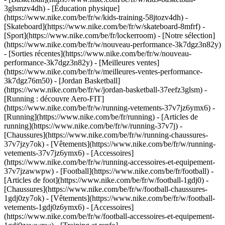
3glsmzv4dh) - [Éducation physique]
(https://www.nike.com/be/fr/w/kids-training-58jtozv4dh) -
[Skateboard](https://www.nike.com/be/fr/w/skateboard-8mfrf) -
[Sport](https://www.nike.com/be/fr/lockerroom) - [Notre sélection]
(https://www.nike.com/be/fr/w/nouveau-performance-3k7dgz3n82y)
- [Sorties récentes](https://www.nike.com/be/fr/w/nouveau-
performance-3k7dgz3n82y) - [Meilleures ventes]
(https://www.nike.com/be/fr/w/meilleures-ventes-performance-
3k7dgz76m50) - [Jordan Basketball]
(https://www.nike.com/be/fr/w/jordan-basketball-37eefz3glsm) -
[Running : découvre Aero-FIT]
(https://www.nike.com/be/fr/w/running-vetements-37v7jz6ymx6)
-
[Running](https://www.nike.com/be/fr/running) - [Articles de
running](https://www.nike.com/be/fr/w/running-37v7j) -
[Chaussures](https://www.nike.com/be/fr/w/running-chaussures-
37v7jzy7ok) - [Vêtements](https://www.nike.com/be/fr/w/running-
vetements-37v7jz6ymx6) - [Accessoires]
(https://www.nike.com/be/fr/w/running-accessoires-et-equipement-
37v7jzawwpw)
- [Football](https://www.nike.com/be/fr/football) -
[Articles de foot](https://www.nike.com/be/fr/w/football-1gdj0) -
[Chaussures](https://www.nike.com/be/fr/w/football-chaussures-
1gdj0zy7ok) - [Vêtements](https://www.nike.com/be/fr/w/football-
vetements-1gdj0z6ymx6) - [Accessoires]
(https://www.nike.com/be/fr/w/football-accessoires-et-equipement-