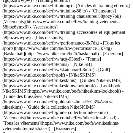
1gdj0zawwpw)
- [Training et renfo]
(https://www.nike.com/be/fr/training) - [Articles de training et renfo]
(https://www.nike.com/be/fr/w/training-58jto) - [Chaussures]
(https://www.nike.com/be/fr/w/training-chaussures-58jtozy7ok) -
[Vêtements](https://www.nike.com/be/fr/w/training-vetements-
58jtoz6ymx6) - [Accessoires]
(https://www.nike.com/be/fr/w/training-accessoires-et-equipement-
58jtozawwpw)
- [Plus de sports]
(https://www.nike.com/be/fr/w/performance-3k7dg) - [Tous les
sports](https://www.nike.com/be/fr/w/performance-3k7dg) -
[Basketball](https://www.nike.com/be/fr/basketball) - [Extérieur]
(https://www.nike.com/be/fr/w/acg-93bsd) - [Tennis]
(https://www.nike.com/be/fr/tennis) - [Nike SB]
(https://www.nike.com/be/fr/w/skateboard-8mfrf) - [Golf]
(https://www.nike.com/be/fr/golf) - [NikeSKIMS]
(https://www.nike.com/be/fr/nikeskims) - [Guides NikeSKIMS]
(https://www.nike.com/be/fr/nikeskims-lookbook) - [Lookbook
NikeSKIMS](https://www.nike.com/be/fr/nikeskims-lookbook) -
[Guide des brassières NikeSKIMS]
(https://www.nike.com/be/fr/guide-des-brassi%C3%A8res-
nikeskims) - [Guide de la collection NikeSKIMS]
(https://www.nike.com/be/fr/guide-collection-nikeskims)
-
[Vêtements](https://www.nike.com/be/fr/w/nikeskims-b2asd) -
[Tous les vêtements](https://www.nike.com/be/fr/w/nikeskims-
vetements-6ymx6zb2asd) - [Brassières]