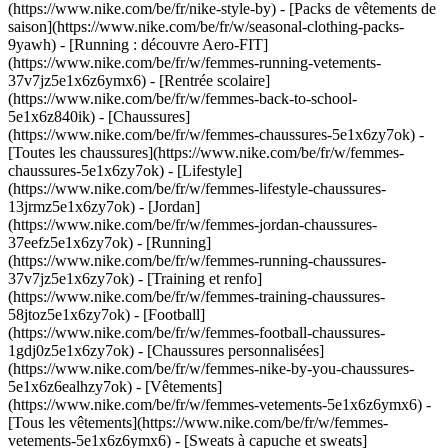
(https://www.nike.com/be/fr/nike-style-by) - [Packs de vêtements de
saison](https://www.nike.com/be/fr/w/seasonal-clothing-packs-
9yawh) - [Running : découvre Aero-FIT]
(https://www.nike.com/be/fr/w/femmes-running-vetements-
37v7jz5e1x6z6ymx6) - [Rentrée scolaire]
(https://www.nike.com/be/fr/w/femmes-back-to-school-
5e1x6z840ik)
- [Chaussures]
(https://www.nike.com/be/fr/w/femmes-chaussures-5e1x6zy7ok) -
[Toutes les chaussures](https://www.nike.com/be/fr/w/femmes-
chaussures-5e1x6zy7ok) - [Lifestyle]
(https://www.nike.com/be/fr/w/femmes-lifestyle-chaussures-
13jrmz5e1x6zy7ok) - [Jordan]
(https://www.nike.com/be/fr/w/femmes-jordan-chaussures-
37eefz5e1x6zy7ok) - [Running]
(https://www.nike.com/be/fr/w/femmes-running-chaussures-
37v7jz5e1x6zy7ok) - [Training et renfo]
(https://www.nike.com/be/fr/w/femmes-training-chaussures-
58jtoz5e1x6zy7ok) - [Football]
(https://www.nike.com/be/fr/w/femmes-football-chaussures-
1gdj0z5e1x6zy7ok) - [Chaussures personnalisées]
(https://www.nike.com/be/fr/w/femmes-nike-by-you-chaussures-
5e1x6z6ealhzy7ok)
- [Vêtements]
(https://www.nike.com/be/fr/w/femmes-vetements-5e1x6z6ymx6) -
[Tous les vêtements](https://www.nike.com/be/fr/w/femmes-
vetements-5e1x6z6ymx6) - [Sweats à capuche et sweats]