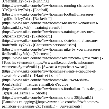
37eefznik1zy7ok) - [Running]
(https://www.nike.com/be/fr/w/hommes-running-chaussures-
37v7jznik1zy7ok) - [Football]
(https://www.nike.com/be/fr/w/hommes-football-chaussures-
1gdj0znik1zy7ok) - [Basketball]
(https://www.nike.com/be/fr/w/hommes-basketball-chaussures-
3glsmznik1zy7ok) - [Training et renfo]
(https://www.nike.com/be/fr/w/hommes-training-chaussures-
58jtoznik1zy7ok) - [Skateboard]
(https://www.nike.com/be/fr/w/hommes-skateboard-chaussures-
8mfrfznik1zy7ok) - [Chaussures personnalisées]
(https://www.nike.com/be/fr/w/hommes-nike-by-you-chaussures-
6ealhznik1zy7ok)
- [Vêtements]
(https://www.nike.com/be/fr/w/hommes-vetements-6ymx6znik1) -
[Tous les vêtements](https://www.nike.com/be/fr/w/hommes-
vetements-6ymx6znik1) - [Sweats à capuche et sweats]
(https://www.nike.com/be/fr/w/hommes-sweats-a-capuche-et-
sweats-6riveznik1) - [Hauts et t-shirts]
(https://www.nike.com/be/fr/w/hommes-hauts-et-t-shirts-
9om13znik1) - [Tenues et maillots d'équipe]
(https://www.nike.com/be/fr/w/hommes-football-maillots-dequipe-
1gdj0z3a41eznik1) - [Shorts]
(https://www.nike.com/be/fr/w/hommes-shorts-38fphznik1) -
[Pantalons et leggings](https://www.nike.com/be/fr/w/hommes-
pantalons-et-leggings-2kq19znik1) - [Survêtements]