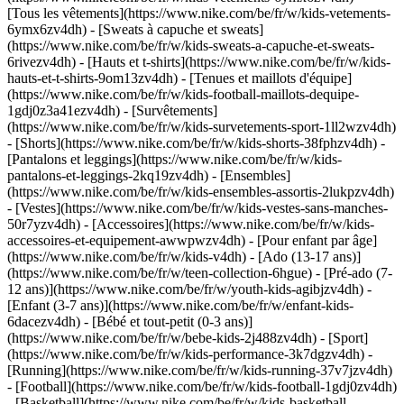
[Tous les vêtements](https://www.nike.com/be/fr/w/kids-vetements-
6ymx6zv4dh) - [Sweats à capuche et sweats]
(https://www.nike.com/be/fr/w/kids-sweats-a-capuche-et-sweats-
6rivezv4dh) - [Hauts et t-shirts](https://www.nike.com/be/fr/w/kids-
hauts-et-t-shirts-9om13zv4dh) - [Tenues et maillots d'équipe]
(https://www.nike.com/be/fr/w/kids-football-maillots-dequipe-
1gdj0z3a41ezv4dh) - [Survêtements]
(https://www.nike.com/be/fr/w/kids-survetements-sport-1ll2wzv4dh)
- [Shorts](https://www.nike.com/be/fr/w/kids-shorts-38fphzv4dh) -
[Pantalons et leggings](https://www.nike.com/be/fr/w/kids-
pantalons-et-leggings-2kq19zv4dh) - [Ensembles]
(https://www.nike.com/be/fr/w/kids-ensembles-assortis-2lukpzv4dh)
- [Vestes](https://www.nike.com/be/fr/w/kids-vestes-sans-manches-
50r7yzv4dh) - [Accessoires](https://www.nike.com/be/fr/w/kids-
accessoires-et-equipement-awwpwzv4dh)
- [Pour enfant par âge]
(https://www.nike.com/be/fr/w/kids-v4dh) - [Ado (13-17 ans)]
(https://www.nike.com/be/fr/w/teen-collection-6hgue) - [Pré-ado (7-
12 ans)](https://www.nike.com/be/fr/w/youth-kids-agibjzv4dh) -
[Enfant (3-7 ans)](https://www.nike.com/be/fr/w/enfant-kids-
6dacezv4dh) - [Bébé et tout-petit (0-3 ans)]
(https://www.nike.com/be/fr/w/bebe-kids-2j488zv4dh)
- [Sport]
(https://www.nike.com/be/fr/w/kids-performance-3k7dgzv4dh) -
[Running](https://www.nike.com/be/fr/w/kids-running-37v7jzv4dh)
- [Football](https://www.nike.com/be/fr/w/kids-football-1gdj0zv4dh)
- [Basketball](https://www.nike.com/be/fr/w/kids-basketball-