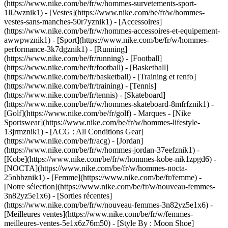
(https://www.nike.com/be/fr/w/hommes-survetements-sport-
1ll2wznik1) - [Vestes](https://www.nike.com/be/fr/w/hommes-
vestes-sans-manches-50r7yznik1) - [Accessoires]
(https://www.nike.com/be/fr/w/hommes-accessoires-et-equipement-
awwpwznik1)
- [Sport](https://www.nike.com/be/fr/w/hommes-
performance-3k7dgznik1) - [Running]
(https://www.nike.com/be/fr/running) - [Football]
(https://www.nike.com/be/fr/football) - [Basketball]
(https://www.nike.com/be/fr/basketball) - [Training et renfo]
(https://www.nike.com/be/fr/training) - [Tennis]
(https://www.nike.com/be/fr/tennis) - [Skateboard]
(https://www.nike.com/be/fr/w/hommes-skateboard-8mfrfznik1) -
[Golf](https://www.nike.com/be/fr/golf)
- Marques - [Nike
Sportswear](https://www.nike.com/be/fr/w/hommes-lifestyle-
13jrmznik1) - [ACG : All Conditions Gear]
(https://www.nike.com/be/fr/acg) - [Jordan]
(https://www.nike.com/be/fr/w/hommes-jordan-37eefznik1) -
[Kobe](https://www.nike.com/be/fr/w/hommes-kobe-nik1zpgd6) -
[NOCTA](https://www.nike.com/be/fr/w/hommes-nocta-
25nhbznik1) - [Femme](https://www.nike.com/be/fr/femme) -
[Notre sélection](https://www.nike.com/be/fr/w/nouveau-femmes-
3n82yz5e1x6) - [Sorties récentes]
(https://www.nike.com/be/fr/w/nouveau-femmes-3n82yz5e1x6) -
[Meilleures ventes](https://www.nike.com/be/fr/w/femmes-
meilleures-ventes-5e1x6z76m50) - [Style By : Moon Shoe]