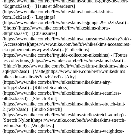
(https://www.nike.com/be/fr/w/nikeskims-soutiens-gorge-de-sport-
40qgmzb2asd) - [Hauts et débardeurs]
(https://www.nike.com/be/fr/w/nikeskims-hauts-et-t-shirts-
9om13zb2asd) - [Leggings]
(https://www.nike.com/be/fr/w/nikeskims-leggings-29sh2zb2asd) -
[Shorts](https://www.nike.com/be/fr/w/nikeskims-shorts-
38fphzb2asd) - [Chaussures]
(https://www.nike.com/be/fr/w/nikeskims-chaussures-b2asdzy7ok) -
[Accessoires](https://www.nike.com/be/fr/w/nikeskims-accessoires-
et-equipement-awwpwzb2asd)
- [Collections]
(https://www.nike.com/be/fr/guide-collection-nikeskims) - [Toutes
les collections](https://www.nike.com/be/fr/w/nikeskims-b2asd) -
[Shine](https://www.nike.com/be/fr/w/nikeskims-nikeskims-shine-
aq8qbzb2asd) - [Matte](https://www.nike.com/be/fr/w/nikeskims-
nikeskims-matte-5s3enzb2asd) - [Airy]
(https://www.nike.com/be/fr/w/nikeskims-nikeskims-airy-
5c1qqzb2asd) - [Ribbed Seamless]
(https://www.nike.com/be/fr/w/nikeskims-nikeskims-seamless-
6lh4szb2asd) - [Stretch Knit]
(https://www.nike.com/be/fr/w/nikeskims-nikeskims-stretch-knit-
21jwlzb2asd) - [Studio Stretch]
(https://www.nike.com/be/fr/w/nikeskims-studio-stretch-admbq) -
[Stretch Nylon](https://www.nike.com/be/fr/w/nikeskims-stretch-
nylon-7sut9) - [Weightless]
(https://www.nike.com/be/fr/w/nikeskims-nikeskims-weightless-