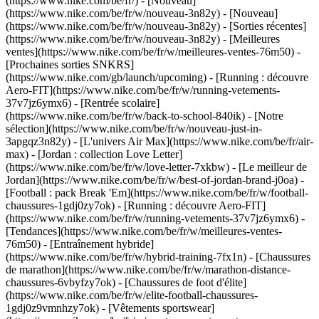
(https://www.nike.com/be/fr/) - [Nouveau]
(https://www.nike.com/be/fr/w/nouveau-3n82y) - [Nouveau]
(https://www.nike.com/be/fr/w/nouveau-3n82y) - [Sorties récentes]
(https://www.nike.com/be/fr/w/nouveau-3n82y) - [Meilleures
ventes](https://www.nike.com/be/fr/w/meilleures-ventes-76m50) -
[Prochaines sorties SNKRS]
(https://www.nike.com/gb/launch/upcoming) - [Running : découvre
Aero-FIT](https://www.nike.com/be/fr/w/running-vetements-
37v7jz6ymx6) - [Rentrée scolaire]
(https://www.nike.com/be/fr/w/back-to-school-840ik)
- [Notre
sélection](https://www.nike.com/be/fr/w/nouveau-just-in-
3apgqz3n82y) - [L'univers Air Max](https://www.nike.com/be/fr/air-
max) - [Jordan : collection Love Letter]
(https://www.nike.com/be/fr/w/love-letter-7xkbw) - [Le meilleur de
Jordan](https://www.nike.com/be/fr/w/best-of-jordan-brand-j0oa) -
[Football : pack Break 'Em](https://www.nike.com/be/fr/w/football-
chaussures-1gdj0zy7ok) - [Running : découvre Aero-FIT]
(https://www.nike.com/be/fr/w/running-vetements-37v7jz6ymx6)
-
[Tendances](https://www.nike.com/be/fr/w/meilleures-ventes-
76m50) - [Entraînement hybride]
(https://www.nike.com/be/fr/w/hybrid-training-7fx1n) - [Chaussures
de marathon](https://www.nike.com/be/fr/w/marathon-distance-
chaussures-6vbyfzy7ok) - [Chaussures de foot d'élite]
(https://www.nike.com/be/fr/w/elite-football-chaussures-
1gdj0z9vmnhzy7ok) - [Vêtements sportswear]