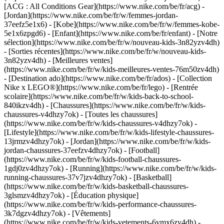
[ACG : All Conditions Gear](https://www.nike.com/be/fr/acg) -
[Jordan](https://www.nike.com/be/fr/w/femmes-jordan-
37eefz5e1x6) - [Kobe](https://www.nike.com/be/fr/w/femmes-kobe-
5e1x6zpgd6) - [Enfant](https://www.nike.com/be/fr/enfant) - [Notre
sélection](https://www.nike.com/be/fr/w/nouveau-kids-3n82yzv4dh)
- [Sorties récentes](https://www.nike.com/be/fr/w/nouveau-kids-
3n82yzv4dh) - [Meilleures ventes]
(https://www.nike.com/be/fr/w/kids-meilleures-ventes-76m50zv4dh)
- [Destination ado](https://www.nike.com/be/fr/ados) - [Collection
Nike x LEGO®](https://www.nike.com/be/fr/lego) - [Rentrée
scolaire](https://www.nike.com/be/fr/w/kids-back-to-school-
840ikzv4dh)
- [Chaussures](https://www.nike.com/be/fr/w/kids-
chaussures-v4dhzy7ok) - [Toutes les chaussures]
(https://www.nike.com/be/fr/w/kids-chaussures-v4dhzy7ok) -
[Lifestyle](https://www.nike.com/be/fr/w/kids-lifestyle-chaussures-
13jrmzv4dhzy7ok) - [Jordan](https://www.nike.com/be/fr/w/kids-
jordan-chaussures-37eefzv4dhzy7ok) - [Football]
(https://www.nike.com/be/fr/w/kids-football-chaussures-
1gdj0zv4dhzy7ok) - [Running](https://www.nike.com/be/fr/w/kids-
running-chaussures-37v7jzv4dhzy7ok) - [Basketball]
(https://www.nike.com/be/fr/w/kids-basketball-chaussures-
3glsmzv4dhzy7ok) - [Éducation physique]
(https://www.nike.com/be/fr/w/kids-performance-chaussures-
3k7dgzv4dhzy7ok)
- [Vêtements]
(https://www.nike.com/be/fr/w/kids-vetements-6ymx6zv4dh) -