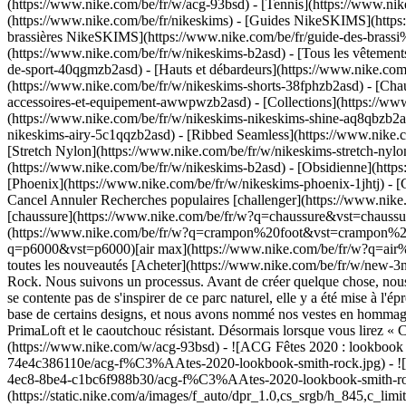
(https://www.nike.com/be/fr/w/acg-93bsd) - [Tennis](https://www.nik
(https://www.nike.com/be/fr/nikeskims) - [Guides NikeSKIMS](http
brassières NikeSKIMS](https://www.nike.com/be/fr/guide-des-brassi
(https://www.nike.com/be/fr/w/nikeskims-b2asd) - [Tous les vêtemen
de-sport-40qgmzb2asd) - [Hauts et débardeurs](https://www.nike.com/
(https://www.nike.com/be/fr/w/nikeskims-shorts-38fphzb2asd) - [Cha
accessoires-et-equipement-awwpwzb2asd)
- [Collections](https://ww
(https://www.nike.com/be/fr/w/nikeskims-nikeskims-shine-aq8qbzb2as
nikeskims-airy-5c1qqzb2asd) - [Ribbed Seamless](https://www.nike.c
[Stretch Nylon](https://www.nike.com/be/fr/w/nikeskims-stretch-nylo