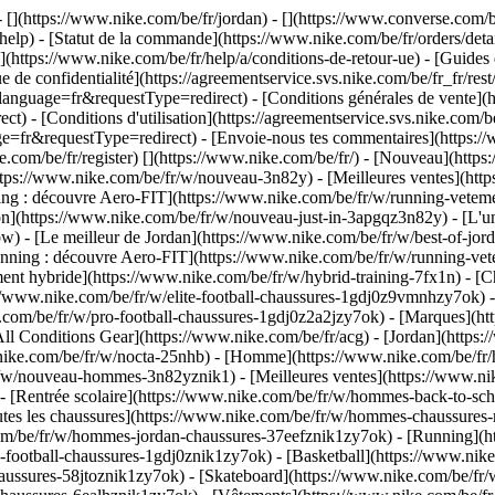
- [](https://www.nike.com/be/fr/jordan) - [](https://www.converse.com/
elp) - [Statut de la commande](https://www.nike.com/be/fr/orders/detail
](https://www.nike.com/be/fr/help/a/conditions-de-retour-ue) - [Guides d
e de confidentialité](https://agreementservice.svs.nike.com/be/fr_fr/res
age=fr&requestType=redirect) - [Conditions générales de vente](http
 [Conditions d'utilisation](https://agreementservice.svs.nike.com/be
equestType=redirect) - [Envoie-nous tes commentaires](https://ww
e.com/be/fr/register)
[](https://www.nike.com/be/fr/) - [Nouveau](htt
ttps://www.nike.com/be/fr/w/nouveau-3n82y) - [Meilleures ventes](htt
g : découvre Aero-FIT](https://www.nike.com/be/fr/w/running-veteme
ion](https://www.nike.com/be/fr/w/nouveau-just-in-3apgqz3n82y) - [L'un
bw) - [Le meilleur de Jordan](https://www.nike.com/be/fr/w/best-of-jord
Running : découvre Aero-FIT](https://www.nike.com/be/fr/w/running-
ment hybride](https://www.nike.com/be/fr/w/hybrid-training-7fx1n) - [
s://www.nike.com/be/fr/w/elite-football-chaussures-1gdj0z9vmnhzy7ok) 
com/be/fr/w/pro-football-chaussures-1gdj0z2a2jzy7ok)
- [Marques](ht
All Conditions Gear](https://www.nike.com/be/fr/acg) - [Jordan](https:
ke.com/be/fr/w/nocta-25nhb) - [Homme](https://www.nike.com/be/fr/h
r/w/nouveau-hommes-3n82yznik1) - [Meilleures ventes](https://www.n
) - [Rentrée scolaire](https://www.nike.com/be/fr/w/hommes-back-to-sc
tes les chaussures](https://www.nike.com/be/fr/w/hommes-chaussures-
.com/be/fr/w/hommes-jordan-chaussures-37eefznik1zy7ok) - [Running](
-football-chaussures-1gdj0znik1zy7ok) - [Basketball](https://www.ni
haussures-58jtoznik1zy7ok) - [Skateboard](https://www.nike.com/be/f