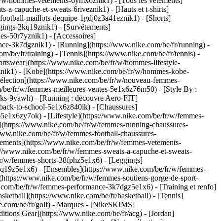
r/w/hommes-vetements-6ymx6znik1) - [Tous les vêtements]
-capuche-et-sweats-6riveznik1) - [Hauts et t-shirts]
ootball-maillots-dequipe-1gdj0z3a41eznik1) - [Shorts]
gings-2kq19znik1) - [Survêtements]
es-50r7yznik1) - [Accessoires]
ce-3k7dgznik1) - [Running](https://www.nike.com/be/fr/running) -
om/be/fr/training) - [Tennis](https://www.nike.com/be/fr/tennis) -
ortswear](https://www.nike.com/be/fr/w/hommes-lifestyle-
fznik1) - [Kobe](https://www.nike.com/be/fr/w/hommes-kobe-
élection](https://www.nike.com/be/fr/w/nouveau-femmes-
/be/fr/w/femmes-meilleures-ventes-5e1x6z76m50) - [Style By :
acks-9yawh) - [Running : découvre Aero-FIT]
-back-to-school-5e1x6z840ik)
- [Chaussures]
5e1x6zy7ok) - [Lifestyle](https://www.nike.com/be/fr/w/femmes-
](https://www.nike.com/be/fr/w/femmes-running-chaussures-
/www.nike.com/be/fr/w/femmes-football-chaussures-
tements](https://www.nike.com/be/fr/w/femmes-vetements-
://www.nike.com/be/fr/w/femmes-sweats-a-capuche-et-sweats-
/fr/w/femmes-shorts-38fphz5e1x6) - [Leggings]
kq19z5e1x6) - [Ensembles](https://www.nike.com/be/fr/w/femmes-
](https://www.nike.com/be/fr/w/femmes-soutiens-gorge-de-sport-
e.com/be/fr/w/femmes-performance-3k7dgz5e1x6) - [Training et renfo]
sketball](https://www.nike.com/be/fr/basketball) - [Tennis]
e.com/be/fr/golf)
- Marques - [NikeSKIMS]
itions Gear](https://www.nike.com/be/fr/acg) - [Jordan]