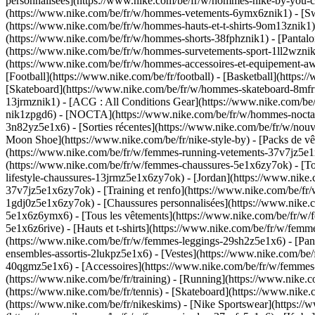
personnalisées](https://www.nike.com/be/fr/w/hommes-nike-by-you-
(https://www.nike.com/be/fr/w/hommes-vetements-6ymx6znik1) - [Swea
(https://www.nike.com/be/fr/w/hommes-hauts-et-t-shirts-9om13znik1) 
(https://www.nike.com/be/fr/w/hommes-shorts-38fphznik1) - [Pantalo
(https://www.nike.com/be/fr/w/hommes-survetements-sport-1ll2wznik
(https://www.nike.com/be/fr/w/hommes-accessoires-et-equipement
[Football](https://www.nike.com/be/fr/football) - [Basketball](https:/
[Skateboard](https://www.nike.com/be/fr/w/hommes-skateboard-8mfrfz
13jrmznik1) - [ACG : All Conditions Gear](https://www.nike.com/be
nik1zpgd6) - [NOCTA](https://www.nike.com/be/fr/w/hommes-nocta-2
3n82yz5e1x6) - [Sorties récentes](https://www.nike.com/be/fr/w/no
Moon Shoe](https://www.nike.com/be/fr/nike-style-by) - [Packs de v
(https://www.nike.com/be/fr/w/femmes-running-vetements-37v7jz5e1
(https://www.nike.com/be/fr/w/femmes-chaussures-5e1x6zy7ok) - [To
lifestyle-chaussures-13jrmz5e1x6zy7ok) - [Jordan](https://www.nik
37v7jz5e1x6zy7ok) - [Training et renfo](https://www.nike.com/be/fr
1gdj0z5e1x6zy7ok) - [Chaussures personnalisées](https://www.nike
5e1x6z6ymx6) - [Tous les vêtements](https://www.nike.com/be/fr/w/
5e1x6z6rive) - [Hauts et t-shirts](https://www.nike.com/be/fr/w/fem
(https://www.nike.com/be/fr/w/femmes-leggings-29sh2z5e1x6) - [Pan
ensembles-assortis-2lukpz5e1x6) - [Vestes](https://www.nike.com/be
40qgmz5e1x6) - [Accessoires](https://www.nike.com/be/fr/w/femme
(https://www.nike.com/be/fr/training) - [Running](https://www.nike.co
(https://www.nike.com/be/fr/tennis) - [Skateboard](https://www.nike
(https://www.nike.com/be/fr/nikeskims) - [Nike Sportswear](https://