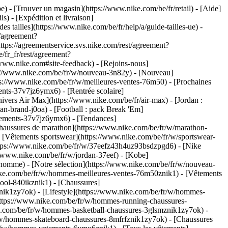
be)
- [Trouver un magasin](https://www.nike.com/be/fr/retail) - [Aide]
s) - [Expédition et livraison]
es tailles](https://www.nike.com/be/fr/help/a/guide-tailles-ue) -
t/agreement?
s://agreementservice.svs.nike.com/rest/agreement?
/fr_fr/rest/agreement?
w.nike.com#site-feedback) - [Rejoins-nous]
ps://www.nike.com/be/fr/w/nouveau-3n82y) - [Nouveau]
ps://www.nike.com/be/fr/w/meilleures-ventes-76m50) - [Prochaines
nts-37v7jz6ymx6) - [Rentrée scolaire]
ivers Air Max](https://www.nike.com/be/fr/air-max) - [Jordan :
an-brand-j0oa) - [Football : pack Break 'Em]
vetements-37v7jz6ymx6)
- [Tendances]
Chaussures de marathon](https://www.nike.com/be/fr/w/marathon-
- [Vêtements sportswear](https://www.nike.com/be/fr/w/sportswear-
tps://www.nike.com/be/fr/w/37eefz43h4uz93bsdzpgd6) - [Nike
//www.nike.com/be/fr/w/jordan-37eef) - [Kobe]
omme) - [Notre sélection](https://www.nike.com/be/fr/w/nouveau-
ike.com/be/fr/w/hommes-meilleures-ventes-76m50znik1) - [Vêtements
hool-840ikznik1)
- [Chaussures]
nik1zy7ok) - [Lifestyle](https://www.nike.com/be/fr/w/hommes-
https://www.nike.com/be/fr/w/hommes-running-chaussures-
ke.com/be/fr/w/hommes-basketball-chaussures-3glsmznik1zy7ok) -
r/w/hommes-skateboard-chaussures-8mfrfznik1zy7ok) - [Chaussures