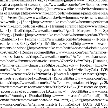
chaussures-6ealhznik1zy7ok)
- [Vêtements](https://www.nike.com/be/f
ts à capuche et sweats](https://www.nike.com/be/fr/w/hommes-sweats-a
- [Tenues et maillots d'équipe](https://www.nike.com/be/fr/w/hommes-f
ns et leggings](https://www.nike.com/be/fr/w/hommes-pantalons-et-leg
1) - [Vestes](https://www.nike.com/be/fr/w/hommes-vestes-sans-manch
-awwpwznik1)
- [Sport](https://www.nike.com/be/fr/w/hommes-performan
/www.nike.com/be/fr/basketball) - [Training et renfo](https://www.nike.c
nik1) - [Golf](https://www.nike.com/be/fr/golf)
- Marques - [Nike Sp
/fr/acg) - [Jordan](https://www.nike.com/be/fr/w/hommes-jordan-37ee
5nhbznik1) - [Femme](https://www.nike.com/be/fr/femme) - [Notre s
uveau-femmes-3n82yz5e1x6) - [Meilleures ventes](https://www.nike.com
êtements de saison](https://www.nike.com/be/fr/w/seasonal-clothing-p
x6z6ymx6) - [Rentrée scolaire](https://www.nike.com/be/fr/w/femmes
utes les chaussures](https://www.nike.com/be/fr/w/femmes-chaussures-
e.com/be/fr/w/femmes-jordan-chaussures-37eefz5e1x6zy7ok) - [Running
/w/femmes-training-chaussures-58jtoz5e1x6zy7ok) - [Football](https:/
.com/be/fr/w/femmes-nike-by-you-chaussures-5e1x6z6ealhzy7ok)
- [Vê
femmes-vetements-5e1x6z6ymx6) - [Sweats à capuche et sweats](https
mes-hauts-et-t-shirts-5e1x6z9om13) - [Shorts](https://www.nike.com/be
talons](https://www.nike.com/be/fr/w/femmes-pantalons-et-leggings-2
/fr/w/femmes-vestes-sans-manches-50r7yz5e1x6) - [Brassières de sport
s-accessoires-et-equipement-5e1x6zawwpw)
- [Sport](https://www.nik
m/be/fr/running) - [Football](https://www.nike.com/be/fr/football) - [Ba
.com/be/fr/w/femmes-skateboard-5e1x6z8mfrf) - [Golf](https://www.nik
www.nike.com/be/fr/w/femmes-lifestyle-13jrmz5e1x6) - [ACG : All Cond