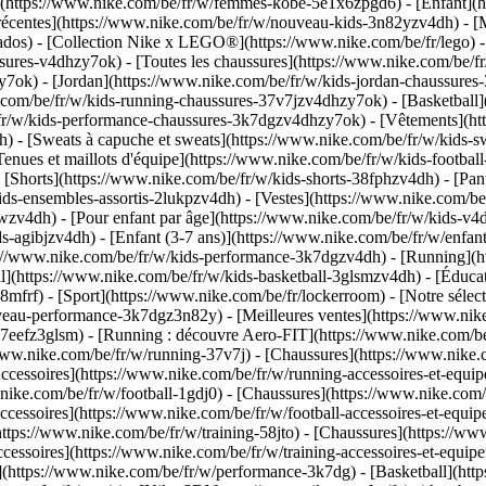
https://www.nike.com/be/fr/w/femmes-kobe-5e1x6zpgd6) - [Enfant](http
écentes](https://www.nike.com/be/fr/w/nouveau-kids-3n82yzv4dh) - [Me
dos) - [Collection Nike x LEGO®](https://www.nike.com/be/fr/lego) - 
sures-v4dhzy7ok) - [Toutes les chaussures](https://www.nike.com/be/fr
y7ok) - [Jordan](https://www.nike.com/be/fr/w/kids-jordan-chaussures
com/be/fr/w/kids-running-chaussures-37v7jzv4dhzy7ok) - [Basketball](
/fr/w/kids-performance-chaussures-3k7dgzv4dhzy7ok)
- [Vêtements](ht
- [Sweats à capuche et sweats](https://www.nike.com/be/fr/w/kids-swea
Tenues et maillots d'équipe](https://www.nike.com/be/fr/w/kids-footba
[Shorts](https://www.nike.com/be/fr/w/kids-shorts-38fphzv4dh) - [Pant
ds-ensembles-assortis-2lukpzv4dh) - [Vestes](https://www.nike.com/be
wpwzv4dh)
- [Pour enfant par âge](https://www.nike.com/be/fr/w/kids-v4d
-agibjzv4dh) - [Enfant (3-7 ans)](https://www.nike.com/be/fr/w/enfant-
s://www.nike.com/be/fr/w/kids-performance-3k7dgzv4dh) - [Running](h
ll](https://www.nike.com/be/fr/w/kids-basketball-3glsmzv4dh) - [Éducat
8mfrf) - [Sport](https://www.nike.com/be/fr/lockerroom) - [Notre séle
uveau-performance-3k7dgz3n82y) - [Meilleures ventes](https://www.ni
l-37eefz3glsm) - [Running : découvre Aero-FIT](https://www.nike.com
//www.nike.com/be/fr/w/running-37v7j) - [Chaussures](https://www.nike
Accessoires](https://www.nike.com/be/fr/w/running-accessoires-et-e
ww.nike.com/be/fr/w/football-1gdj0) - [Chaussures](https://www.nike.co
Accessoires](https://www.nike.com/be/fr/w/football-accessoires-et-e
o](https://www.nike.com/be/fr/w/training-58jto) - [Chaussures](https://
ccessoires](https://www.nike.com/be/fr/w/training-accessoires-et-eq
(https://www.nike.com/be/fr/w/performance-3k7dg) - [Basketball](https