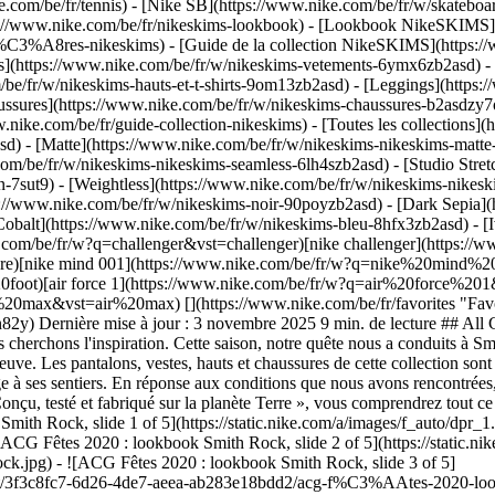
e.com/be/fr/tennis) - [Nike SB](https://www.nike.com/be/fr/w/skateboa
s://www.nike.com/be/fr/nikeskims-lookbook) - [Lookbook NikeSKIMS](
%C3%A8res-nikeskims) - [Guide de la collection NikeSKIMS](https://
ts](https://www.nike.com/be/fr/w/nikeskims-vetements-6ymx6zb2asd) - 
be/fr/w/nikeskims-hauts-et-t-shirts-9om13zb2asd) - [Leggings](https:
ussures](https://www.nike.com/be/fr/w/nikeskims-chaussures-b2asdzy7o
w.nike.com/be/fr/guide-collection-nikeskims) - [Toutes les collections]
d) - [Matte](https://www.nike.com/be/fr/w/nikeskims-nikeskims-matte
om/be/fr/w/nikeskims-nikeskims-seamless-6lh4szb2asd) - [Studio Stretc
n-7sut9) - [Weightless](https://www.nike.com/be/fr/w/nikeskims-nikes