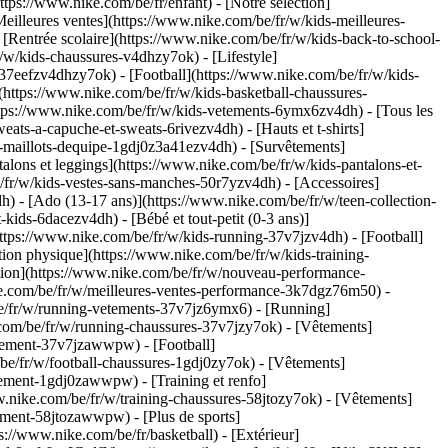
s://www.nike.com/be/fr/enfant) - [Notre sélection]
illeures ventes](https://www.nike.com/be/fr/w/kids-meilleures-
[Rentrée scolaire](https://www.nike.com/be/fr/w/kids-back-to-school-
/w/kids-chaussures-v4dhzy7ok) - [Lifestyle]
-37eefzv4dhzy7ok) - [Football](https://www.nike.com/be/fr/w/kids-
https://www.nike.com/be/fr/w/kids-basketball-chaussures-
tps://www.nike.com/be/fr/w/kids-vetements-6ymx6zv4dh) - [Tous les
ts-a-capuche-et-sweats-6rivezv4dh) - [Hauts et t-shirts]
ll-maillots-dequipe-1gdj0z3a41ezv4dh) - [Survêtements]
alons et leggings](https://www.nike.com/be/fr/w/kids-pantalons-et-
/fr/w/kids-vestes-sans-manches-50r7yzv4dh) - [Accessoires]
h) - [Ado (13-17 ans)](https://www.nike.com/be/fr/w/teen-collection-
kids-6dacezv4dh) - [Bébé et tout-petit (0-3 ans)]
ttps://www.nike.com/be/fr/w/kids-running-37v7jzv4dh) - [Football]
ion physique](https://www.nike.com/be/fr/w/kids-training-
ction](https://www.nike.com/be/fr/w/nouveau-performance-
ke.com/be/fr/w/meilleures-ventes-performance-3k7dgz76m50) -
/be/fr/w/running-vetements-37v7jz6ymx6)
- [Running]
.com/be/fr/w/running-chaussures-37v7jzy7ok) - [Vêtements]
quipement-37v7jzawwpw)
- [Football]
m/be/fr/w/football-chaussures-1gdj0zy7ok) - [Vêtements]
quipement-1gdj0zawwpw)
- [Training et renfo]
www.nike.com/be/fr/w/training-chaussures-58jtozy7ok) - [Vêtements]
uipement-58jtozawwpw)
- [Plus de sports]
://www.nike.com/be/fr/basketball) - [Extérieur]