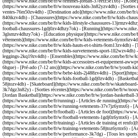
(https://www.nike.com/be/fr/w/femmes-jordan-37eefz5e1x6) - [Kobe](
(https://www.nike.com/be/fr/w/nouveau-kids-3n82yzv4dh) - [Sorties r
ventes-76m50zv4dh) - [Destination ado](https://www.nike.com/be/fr/a
840ikzv4dh)
- [Chaussures](https://www.nike.com/be/fr/w/kids-chaus
(https://www.nike.com/be/fr/w/kids-lifestyle-chaussures-13jrmzv4dhz
football-chaussures-1gdj0zv4dhzy7ok) - [Running](https://www.nike.
3glsmzv4dhzy7ok) - [Éducation physique](https://www.nike.com/be
vêtements](https://www.nike.com/be/fr/w/kids-vetements-6ymx6zv4dh) 
(https://www.nike.com/be/fr/w/kids-hauts-et-t-shirts-9om13zv4dh) - [
(https://www.nike.com/be/fr/w/kids-survetements-sport-1ll2wzv4dh) - 
leggings-2kq19zv4dh) - [Ensembles](https://www.nike.com/be/fr/w/ki
(https://www.nike.com/be/fr/w/kids-accessoires-et-equipement-aw
6hgue) - [Pré-ado (7-12 ans)](https://www.nike.com/be/fr/w/youth-kids
(https://www.nike.com/be/fr/w/bebe-kids-2j488zv4dh)
- [Sport](http
(https://www.nike.com/be/fr/w/kids-football-1gdj0zv4dh) - [Basketba
58jtozv4dh) - [Skateboard](https://www.nike.com/be/fr/w/skateboard-
3k7dgz3n82y) - [Sorties récentes](https://www.nike.com/be/fr/w/no
[Jordan Basketball](https://www.nike.com/be/fr/w/jordan-basketbal
(https://www.nike.com/be/fr/running) - [Articles de running](https:
(https://www.nike.com/be/fr/w/running-vetements-37v7jz6ymx6) - [
(https://www.nike.com/be/fr/football) - [Articles de foot](https://w
(https://www.nike.com/be/fr/w/football-vetements-1gdj0z6ymx6) - [
(https://www.nike.com/be/fr/training) - [Articles de training et renf
(https://www.nike.com/be/fr/w/training-vetements-58jtoz6ymx6) - [A
(https://www.nike.com/be/fr/w/performance-3k7dg) - [Tous les sports]