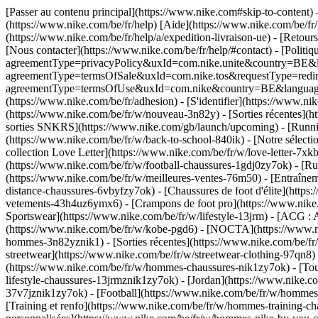
[Passer au contenu principal](https://www.nike.com#skip-to-content) 
(https://www.nike.com/be/fr/help) [Aide](https://www.nike.com/be/fr/h
(https://www.nike.com/be/fr/help/a/expedition-livraison-ue) - [Retours
[Nous contacter](https://www.nike.com/be/fr/help/#contact) - [Politiqu
agreementType=privacyPolicy&uxId=com.nike.unite&country=BE&langu
agreementType=termsOfSale&uxId=com.nike.tos&requestType=redirect) -
agreementType=termsOfUse&uxId=com.nike&country=BE&language=fr&r
(https://www.nike.com/be/fr/adhesion) - [S'identifier](https://www.nik
(https://www.nike.com/be/fr/w/nouveau-3n82y) - [Sorties récentes](h
sorties SNKRS](https://www.nike.com/gb/launch/upcoming) - [Runnin
(https://www.nike.com/be/fr/w/back-to-school-840ik)
- [Notre sélect
collection Love Letter](https://www.nike.com/be/fr/w/love-letter-7xk
(https://www.nike.com/be/fr/w/football-chaussures-1gdj0zy7ok) - [
(https://www.nike.com/be/fr/w/meilleures-ventes-76m50) - [Entraîne
distance-chaussures-6vbyfzy7ok) - [Chaussures de foot d'élite](http
vetements-43h4uz6ymx6) - [Crampons de foot pro](https://www.nike.
Sportswear](https://www.nike.com/be/fr/w/lifestyle-13jrm) - [ACG : 
(https://www.nike.com/be/fr/w/kobe-pgd6) - [NOCTA](https://www.ni
hommes-3n82yznik1) - [Sorties récentes](https://www.nike.com/be/f
streetwear](https://www.nike.com/be/fr/w/streetwear-clothing-97qn8
(https://www.nike.com/be/fr/w/hommes-chaussures-nik1zy7ok) - [Tou
lifestyle-chaussures-13jrmznik1zy7ok) - [Jordan](https://www.nike
37v7jznik1zy7ok) - [Football](https://www.nike.com/be/fr/w/hommes
[Training et renfo](https://www.nike.com/be/fr/w/hommes-training-c