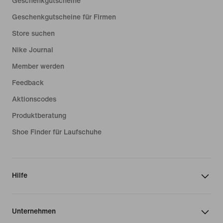
Geschenkgutscheine
Zero Waste fängt bei den Materialien
Geschenkgutscheine für Firmen
an
Store suchen
Ob atmungsaktives Obermaterial aus
Nike Journal
Strick oder der reaktionsfreudige
Member werden
Schaumstoff unter deinem Fuß: Über
Feedback
70 % des ökologischen Fußabdrucks
eines Sneakers werden von den
Aktionscodes
Materialien verursacht. Unsere
Produktberatung
nachhaltigen Schuhe sind
verantwortungsbewusst konzipiert,
Shoe Finder für Laufschuhe
wobei wir das Recycling-Material aus
Post-Consumer- oder Post-
Manufacturing-Abfällen beziehen. Ein
Hilfe
Beispiel dafür sind recycelte Post-
Consumer-Schuhe aus unserem
Reuse-A-Shoe-Programm, das wir
Unternehmen
1992 ins Leben gerufen haben.