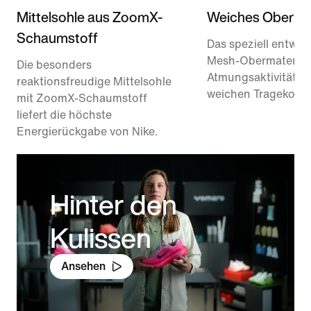
Mittelsohle aus ZoomX-
Weiches Obermat
Schaumstoff
Das speziell entwick
Mesh-Obermaterial 
Die besonders
Atmungsaktivität u
reaktionsfreudige Mittelsohle
weichen Tragekomfo
mit ZoomX-Schaumstoff
liefert die höchste
Energierückgabe von Nike.
Hinter den
Kulissen
Ansehen