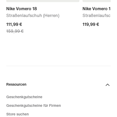
Nike Vomero 18
Nike Vomero 18
Straßenlaufschuh (Herren)
Straßenlaufschuh 
current
111,99 €
119,99 €
119,99 €
159,99 €
price
111,99 €,
original
price
159,99 €
Ressourcen
Geschenkgutscheine
Geschenkgutscheine für Firmen
Store suchen